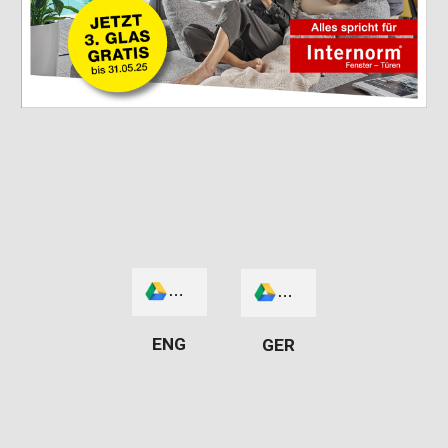
Fenster___T_ren_von_Internorm_SO
Fenster___T_ren_von
ENG
GER